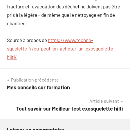
fracture et l’évacuation des déchet ne doivent pas être
pris à la légère – de même que le nettoyage en fin de
chantier.
Source à propos de
https://www.techno-
squelette.fr/ou-peut-on-acheter-un-exosquelette-
hilti/
Navigation
Publication précédente
Mes conseils sur formation
de
Article suivant
l’article
Tout savoir sur Meilleur test exosquelette hilti
Laisser un commentaire