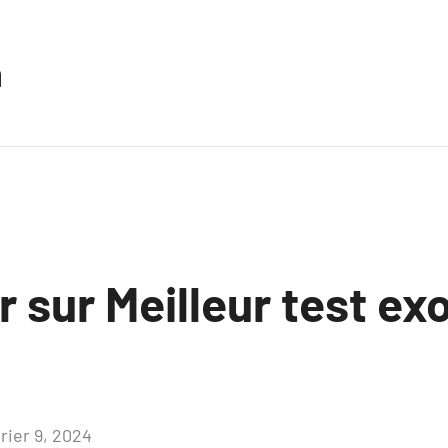
n
r sur Meilleur test ex
rier 9, 2024
Aucun