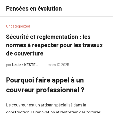
Aller
Pensées en évolution
au
contenu
Uncategorized
Sécurité et réglementation : les
normes à respecter pour les travaux
de couverture
par
Louise KESTEL
mars 17, 2025
Aucun
commentaire
Pourquoi faire appel à un
couvreur professionnel ?
Le couvreur est un artisan spécialisé dans la
construction, la rénovation et l’entretien des toitures.