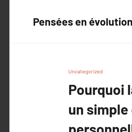
Aller
au
Pensées en évolutio
contenu
Uncategorized
Pourquoi l
un simple
personnel