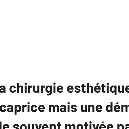
n
a chirurgie esthétique
 caprice mais une dé
le souvent motivée p