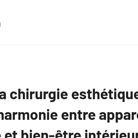
n
a chirurgie esthétiqu
d’harmonie entre appa
 et bien-être intérieu