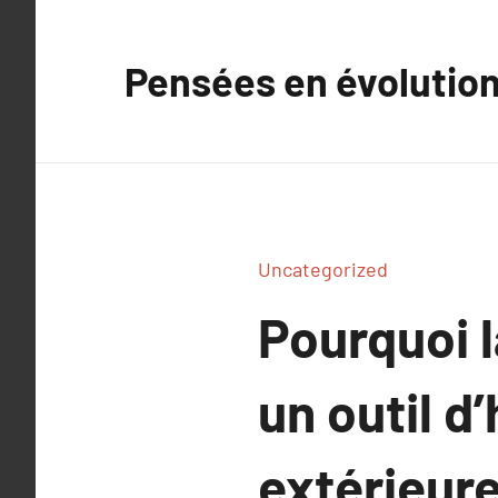
Aller
au
Pensées en évolutio
contenu
Uncategorized
Pourquoi l
un outil 
extérieure