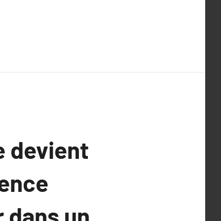
e devient
rence
r dans un