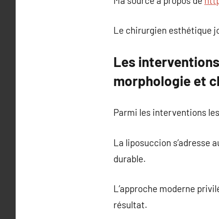
Ma source à propos de
htt
Le chirurgien esthétique j
Les interventions
morphologie et c
Parmi les interventions le
La liposuccion s’adresse a
durable.
L’approche moderne privilég
résultat.