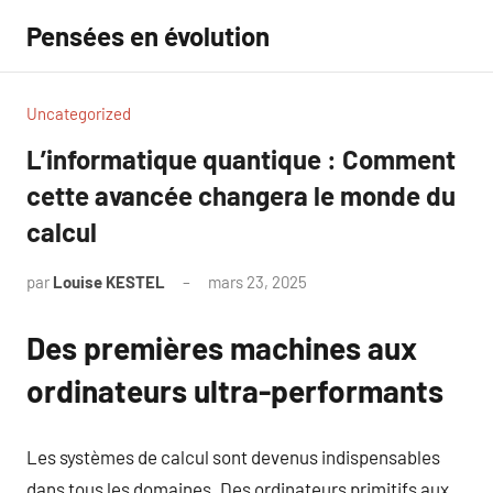
Aller
Pensées en évolution
au
contenu
Uncategorized
L’informatique quantique : Comment
cette avancée changera le monde du
calcul
par
Louise KESTEL
mars 23, 2025
Aucun
commentaire
Des premières machines aux
ordinateurs ultra-performants
Les systèmes de calcul sont devenus indispensables
dans tous les domaines. Des ordinateurs primitifs aux