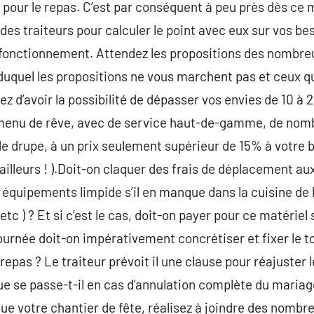
pour le repas. C’est par conséquent à peu près dès ce m
es traiteurs pour calculer le point avec eux sur vos bes
e fonctionnement. Attendez les propositions des nombreu
uquel les propositions ne vous marchent pas et ceux qu
ez d’avoir la possibilité de dépasser vos envies de 10 à
menu de rêve, avec de service haut-de-gamme, de nomb
 le drupe, à un prix seulement supérieur de 15% à votre b
illeurs ! ).Doit-on claquer des frais de déplacement aux
s équipements limpide s’il en manque dans la cuisine de l
etc ) ? Et si c’est le cas, doit-on payer pour ce matériel
ournée doit-on impérativement concrétiser et fixer le to
pas ? Le traiteur prévoit il une clause pour réajuster l
e se passe-t-il en cas d’annulation complète du maria
ue votre chantier de fête, réalisez à joindre des nombre