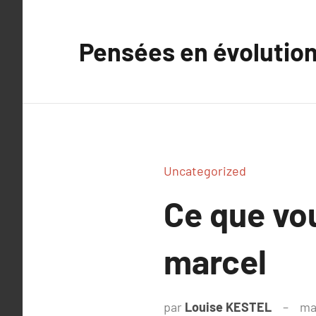
Aller
au
Pensées en évolutio
contenu
Uncategorized
Ce que vou
marcel​
par
Louise KESTEL
ma