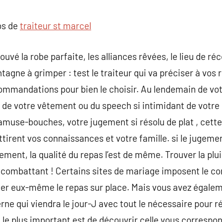
commentaire
os de
traiteur st marcel​
ouvé la robe parfaite, les alliances rêvées, le lieu de réc
agne à grimper : test le traiteur qui va préciser à vos 
ommandations pour bien le choisir. Au lendemain de vot
e de votre vêtement ou du speech si intimidant de votre 
 amuse-bouches, votre jugement si résolu de plat , cet
attirent vos connaissances et votre famille. si le jugeme
ment, la qualité du repas l’est de même. Trouver la plui
combattant ! Certains sites de mariage imposent le con
tuer eux-même le repas sur place. Mais vous avez égaleme
rne qui viendra le jour-J avec tout le nécessaire pour ré
e plus important est de découvrir celle vous corresponda