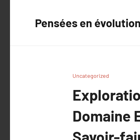
Aller
au
Pensées en évolutio
contenu
Uncategorized
Exploratio
Domaine E
Savoir-fai