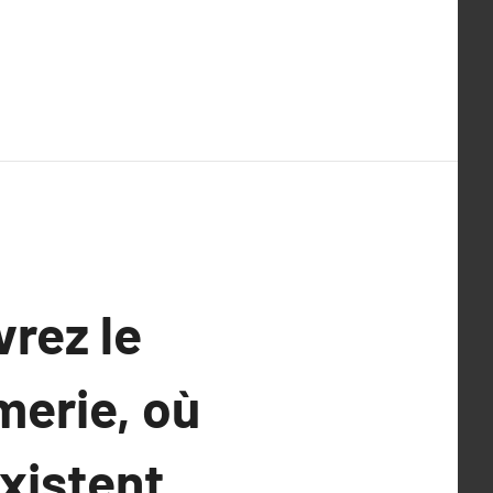
vrez le
merie, où
xistent