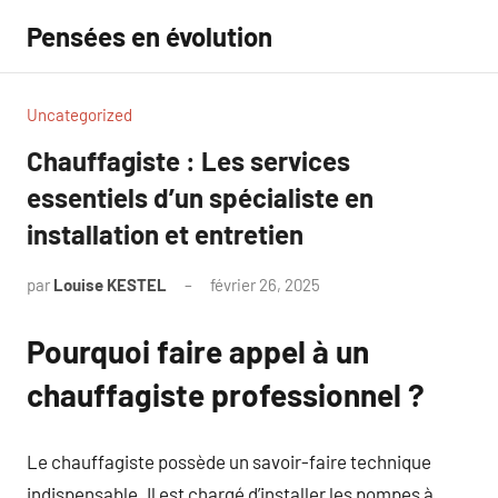
Aller
Pensées en évolution
au
contenu
Uncategorized
Chauffagiste : Les services
essentiels d’un spécialiste en
installation et entretien
par
Louise KESTEL
février 26, 2025
Aucun
commentaire
Pourquoi faire appel à un
chauffagiste professionnel ?
Le chauffagiste possède un savoir-faire technique
indispensable. Il est chargé d’installer les pompes à