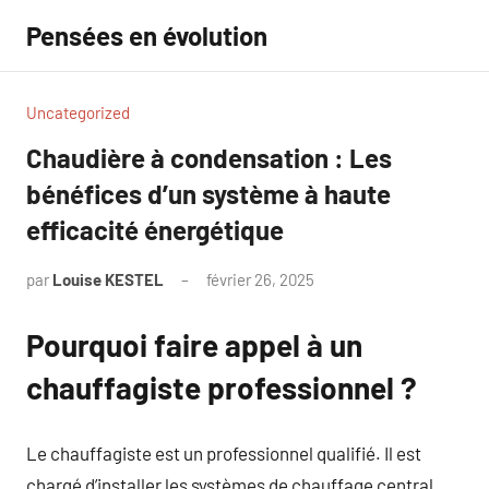
Aller
Pensées en évolution
au
contenu
Uncategorized
Chaudière à condensation : Les
bénéfices d’un système à haute
efficacité énergétique
par
Louise KESTEL
février 26, 2025
Aucun
commentaire
Pourquoi faire appel à un
chauffagiste professionnel ?
Le chauffagiste est un professionnel qualifié. Il est
chargé d’installer les systèmes de chauffage central.