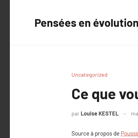
Aller
au
Pensées en évolutio
contenu
Uncategorized
Ce que vou
par
Louise KESTEL
ma
Source à propos de
Pousse