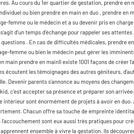
ères. Au cours du 1er quartier de gestation, prendre en 
dividuel ou bien prendre en main en duo , prendre en mai
ge-femme ou le médecin et a su devenir pris en charge 
 s’agit d’un temps d’échange pour rappeler ses attentes 
questions . En cas de difficultés médicales, prendre e
sage-femme ou bien le médecin peut gérer les imminents
n main prendre en mainIl existe 1001 façons de créer l’a
res écoutent les témoignages des autres géniteurs, d’a
ille. Devenir parents s’annonce au moyens des changemen
kid, c’est accepter sa présence et préparer son arrivée.
 intérieur sont énormément de projets à avoir en duo. 
rtement. Chacun offre sa touche de empreinte identitai
 l’accouchement sont eux aussi très pratiques pour crée
 apprennent ensemble à vivre la gestation. Ils découvr