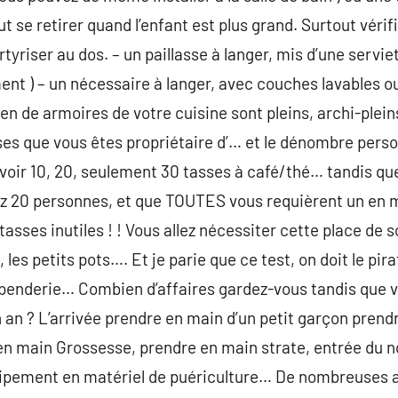
 se retirer quand l’enfant est plus grand. Surtout vérifie
yriser au dos. – un paillasse à langer, mis d’une serviett
nt ) – un nécessaire à langer, avec couches lavables ou
 de armoires de votre cuisine sont pleins, archi-pleins
es que vous êtes propriétaire d’… et le dénombre perso
avoir 10, 20, seulement 30 tasses à café/thé… tandis que
ez 20 personnes, et que TOUTES vous requièrent un en
tasses inutiles ! ! Vous allez nécessiter cette place de 
n, les petits pots…. Et je parie que ce test, on doit le pir
penderie… Combien d’affaires gardez-vous tandis que vo
n an ? L’arrivée prendre en main d’un petit garçon prend
en main Grossesse, prendre en main strate, entrée du n
uipement en matériel de puériculture… De nombreuses 