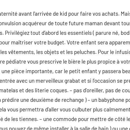
ernité avant l’arrivée de kid pour faire vos achats. Mai
 convulsion acquéreur de toute future maman devant tou
. Privilégiez tout d’abord les essentiels ( parure né, b
pour maîtriser votre budget. Votre enfant sera appare
 les vêtements, les objets et les peluches. Pour le infusi
tre pédiatre vous prescrive le bière le plus propice à vot
est une pièce importante, car le petit enfant y passera 
 entrée avec un merveilleux grabat et si l’occasion se p
atelas et des literie coques. – pas d’oreiller, pas de c
en prédire une deuxième de rechange ) – un babyphone po
la vous permettra d’aller vous culbuter plus calmement, 
ôté de les tiennes. – une commode pour mettre de côté l
ous pouvez de même installer à la salle de bain ) ou une