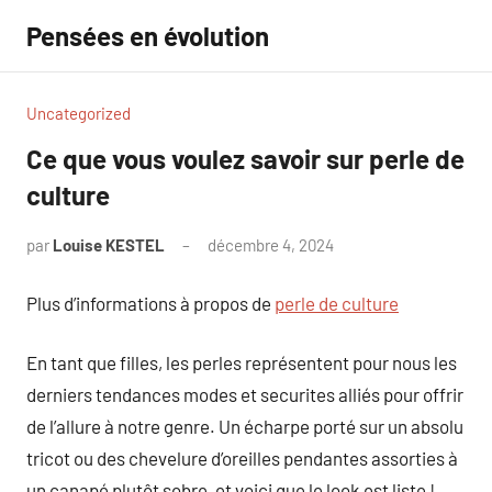
Aller
Pensées en évolution
au
contenu
Uncategorized
Ce que vous voulez savoir sur perle de
culture
par
Louise KESTEL
décembre 4, 2024
Aucun
commentaire
Plus d’informations à propos de
perle de culture
En tant que filles, les perles représentent pour nous les
derniers tendances modes et securites alliés pour offrir
de l’allure à notre genre. Un écharpe porté sur un absolu
tricot ou des chevelure d’oreilles pendantes assorties à
un canapé plutôt sobre, et voici que le look est liste !