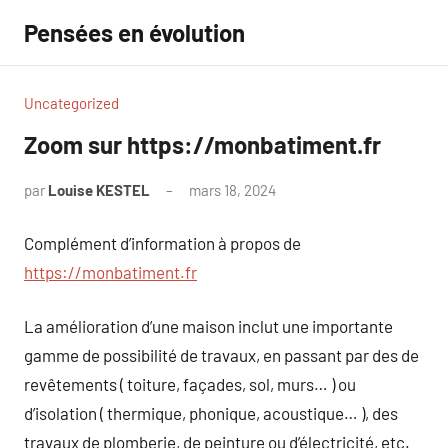
Aller
Pensées en évolution
au
contenu
Uncategorized
Zoom sur https://monbatiment.fr
par
Louise KESTEL
mars 18, 2024
Aucun
commentaire
Complément d’information à propos de
https://monbatiment.fr
La amélioration d’une maison inclut une importante
gamme de possibilité de travaux, en passant par des de
revêtements ( toiture, façades, sol, murs… ) ou
d’isolation ( thermique, phonique, acoustique… ), des
travaux de plomberie, de peinture ou d’électricité, etc.