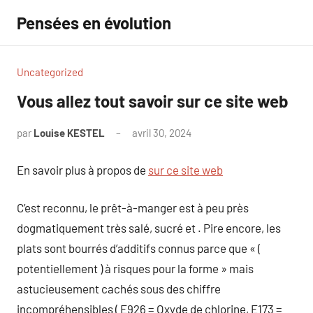
Aller
Pensées en évolution
au
contenu
Uncategorized
Vous allez tout savoir sur ce site web
par
Louise KESTEL
avril 30, 2024
Aucun
commentaire
En savoir plus à propos de
sur ce site web
C’est reconnu, le prêt-à-manger est à peu près
dogmatiquement très salé, sucré et . Pire encore, les
plats sont bourrés d’additifs connus parce que « (
potentiellement ) à risques pour la forme » mais
astucieusement cachés sous des chiffre
incompréhensibles ( E926 = Oxyde de chlorine, E173 =