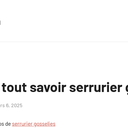
n
 tout savoir serrurier
rs 6, 2025
Aucun
commentaire
pos de
serrurier gosselies