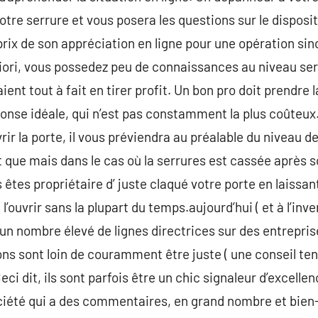
e serrure et vous posera les questions sur le dispositif
prix de son appréciation en ligne pour une opération sin
riori, vous possedez peu de connaissances au niveau ser
ent tout à fait en tirer profit. Un bon pro doit prendre l
ponse idéale, qui n’est pas constamment la plus coûteux.
ir la porte, il vous préviendra au préalable du niveau d
it que mais dans le cas où la serrures est cassée après 
êtes propriétaire d’ juste claqué votre porte en laissant 
’ouvrir sans la plupart du temps.aujourd’hui ( et à l’invers
r un nombre élevé de lignes directrices sur des entrepris
ons sont loin de couramment être juste ( une conseil ten
ci dit, ils sont parfois être un chic signaleur d’excellen
été qui a des commentaires, en grand nombre et bien-s