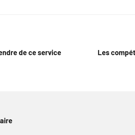
endre de ce service
Les compéte
aire