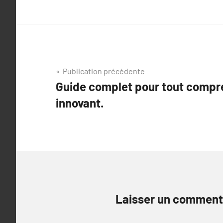
Navigation
Publication précédente
Guide complet pour tout compr
de
innovant.
l’article
Laisser un comment