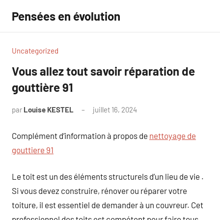
Aller
Pensées en évolution
au
contenu
Uncategorized
Vous allez tout savoir réparation de
gouttière 91
par
Louise KESTEL
juillet 16, 2024
Aucun
commentaire
Complément d’information à propos de
nettoyage de
gouttiere 91
Le toit est un des éléments structurels d’un lieu de vie .
Si vous devez construire, rénover ou réparer votre
toiture, il est essentiel de demander à un couvreur. Cet
professionnel des toits est compétent pour faire tous