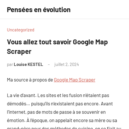
Aller
Pensées en évolution
au
contenu
Uncategorized
Vous allez tout savoir Google Map
Scraper
par
Louise KESTEL
juillet 2, 2024
Aucun
commentaire
Ma source à propos de
Google Map Scraper
La vie d’avant. Les sites et les fusion n’étaient pas
démodés… puisqu’ils n’existaient pas encore. Avant
l’internet, pas de mots de passe à se souvenir en
émotion. À l’époque, on appelait encore sa mère ou sa
grand-père pour des méthodes de cuisine, on se fiait au