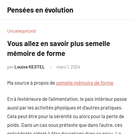
Aller
Pensées en évolution
au
contenu
Uncategorized
Vous allez en savoir plus semelle
mémoire de forme
par
Louise KESTEL
mars 1, 2024
Aucun
commentaire
Ma source à propos de
semelle mémoire de forme
En à l’extérieure de l’alimentation, le paix intérieur passe
aussi par les activités physiques et d’autres pratiques.
Cela peut être pour la sérénité ou alors pour la perte de
poids. Dans un cas sous prétexte que dans l’autre, ces
précédents aident à être davantage dans sa peau. Le