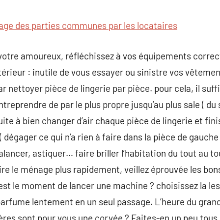
commentaire
age des parties communes par les locataires
votre amoureux, réfléchissez à vos équipements correc
térieur : inutile de vous essayer ou sinistre vos vêteme
nettoyer pièce de lingerie par pièce. pour cela, il suffi
eprendre de par le plus propre jusqu’au plus sale ( du s
 suite à bien changer d’air chaque pièce de lingerie et fin
dégager ce qui n’a rien à faire dans la pièce de gauche à
lancer, astiquer… faire briller l’habitation du tout au t
aire le ménage plus rapidement, veillez éprouvée les bon
est le moment de lancer une machine ? choisissez la les
t parfume lentement en un seul passage. L’heure du gra
es sont pour vous une corvée ? Faites-en un peu tous l