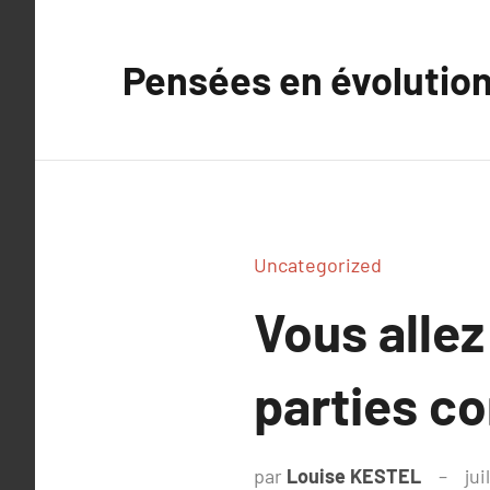
Aller
au
Pensées en évolutio
contenu
Uncategorized
Vous allez
parties c
par
Louise KESTEL
jui