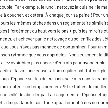
ouple. Par exemple, le lundi, nettoyez la cuisine ; le mard
bre à coucher, et cetera. À chaque jour sa peine ! Pour 
oujours les mêmes tâches dans un réglementaire similaire
es ( forcément du haut vers le bas ), puis les miroirs et
ements, et achever par le nettoyage du sol.enfilez des v
 et que vous n’avez pas menace de contaminer. Pour un 
nson rythmée que vous appréciez. Non seulement la diff
allez avoir bien plus encore d’entrain pour avancer plus 
ciliter la vie. une consultation régulier habitation ( plu
oup d’éponge sur les de cuisson, sale mis dans la caba
ion d’obtenir un temps précieux !Être fait est le meilleur
conseillé de aborder par l arrangement et l’époussetage
 et la linge. Dans le cas d’une appartement à des nombr