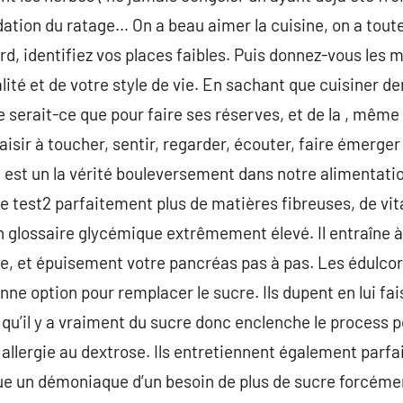
ation du ratage… On a beau aimer la cuisine, on a toute
rd, identifiez vos places faibles. Puis donnez-vous les m
lité et de votre style de vie. En sachant que cuisiner 
 serait-ce que pour faire ses réserves, et de la , même 
aisir à toucher, sentir, regarder, écouter, faire émerge
est un la vérité bouleversement dans notre alimentation,
 ne test2 parfaitement plus de matières fibreuses, de vi
un glossaire glycémique extrêmement élevé. Il entraîne à
pe, et épuisement votre pancréas pas à pas. Les édulcoran
ne option pour remplacer le sucre. Ils dupent en lui fais
e qu’il y a vraiment du sucre donc enclenche le process 
 allergie au dextrose. Ils entretiennent également parfa
ue un démoniaque d’un besoin de plus de sucre forcémen