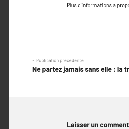
Plus d’informations à pro
Navigation
Publication précédente
Ne partez jamais sans elle : la t
de
l’article
Laisser un comment