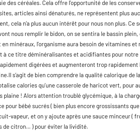
luie des céréales. Cela offre l’opportunité de les conser
sites, articles ainsi dénaturés, ne représentent plus au
ent, cela n’a plus aucun intérêt pour nous non plus. Ce 
s vont nous remplir le bidon, on se sentira le bassin plei
 en minéraux, l’organisme aura besoin de vitamines et 
nt à ce titre déminéralisantes et acidifiantes pour notre 
 rapidement digérées et augmenteront trop rapidement l
e.Il s’agit de bien comprendre la qualité calorique de l
alise calories qu’une casserole de haricot vert, pour au
os plaine ! Alors attention troublé glycémique, à la char
ce pour bébé sucrés ( bien plus encore grossissants que
 cuit-vapeur, et on y ajoute après une sauce minceur ( 
de citron… ) pour éviter la lividité.