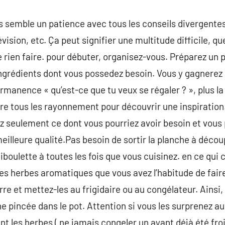
semble un patience avec tous les conseils divergentes 
lévision, etc. Ça peut signifier une multitude difficile, 
 rien faire. pour débuter, organisez-vous. Préparez un p
grédients dont vous possedez besoin. Vous y gagnerez 
manence « qu’est-ce que tu veux se régaler ? », plus la
ire tous les rayonnement pour découvrir une inspiratio
ez seulement ce dont vous pourriez avoir besoin et vou
eilleure qualité.Pas besoin de sortir la planche à déco
boulette à toutes les fois que vous cuisinez. en ce qui 
s herbes aromatiques que vous avez l’habitude de faire
e et mettez-les au frigidaire ou au congélateur. Ainsi, 
e pincée dans le pot. Attention si vous les surprenez au
ant les herbes ( ne jamais congeler un ayant déjà été froi