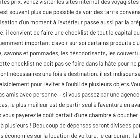
s prix, venez visiter les sites internet des voyagistes a
est souvent plus que possible de voir des tarifs convena
sation d’un moment à l’extérieur passe aussi par la pr
, il convient de faire une checklist de tout le capital 
équemment important d’avoir sur soi certains produits d’
, savons et pommades, les désodorisants, les couvertures
tte checklist ne doit pas se faire dans la hâte pour n
nt nécessaires une fois à destination. il est indispensa
isiblement pour l’éviter à l’oubli de plusieurs objets.V
 amis avec personne… si vous passez par une agence, i
as, le plus meilleur est de partir seul à l’aventure en 
 vous payerez le coût parfait d’une chambre à coucher d
à plusieurs ! Beaucoup de dépenses seront divisées par 
des économies sur la location de voiture, le carburant, l