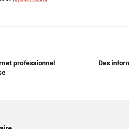
rnet professionnel
Des infor
se
aire