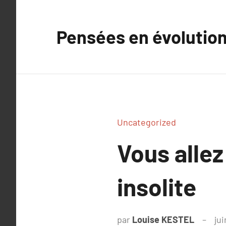
Aller
au
Pensées en évolutio
contenu
Uncategorized
Vous alle
insolite
par
Louise KESTEL
ju