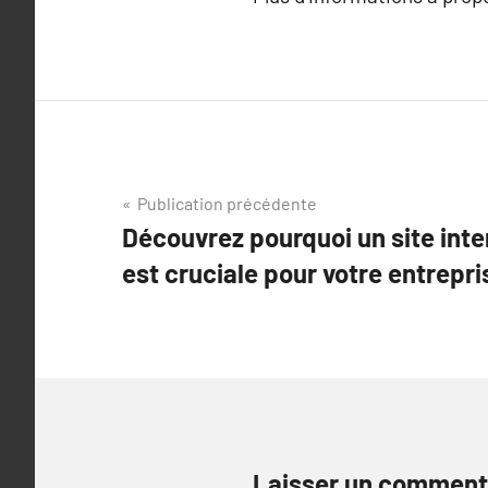
Navigation
Publication précédente
Découvrez pourquoi un site inte
de
est cruciale pour votre entrepri
l’article
Laisser un comment