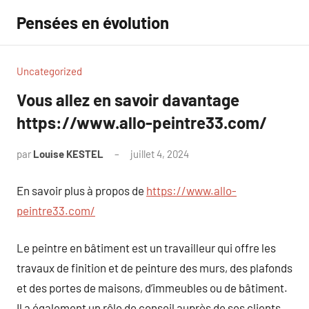
Aller
Pensées en évolution
au
contenu
Uncategorized
Vous allez en savoir davantage
https://www.allo-peintre33.com/
par
Louise KESTEL
juillet 4, 2024
Aucun
commentaire
En savoir plus à propos de
https://www.allo-
peintre33.com/
Le peintre en bâtiment est un travailleur qui offre les
travaux de finition et de peinture des murs, des plafonds
et des portes de maisons, d’immeubles ou de bâtiment.
Il a également un rôle de conseil auprès de ses clients