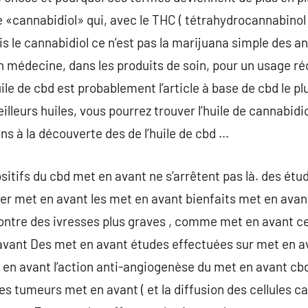
 «cannabidiol» qui, avec le THC ( tétrahydrocannabinol
is le cannabidiol ce n’est pas la marijuana simple des a
en médecine, dans les produits de soin, pour un usage ré
ile de cbd est probablement l’article à base de cbd le plu
illeurs huiles, vous pourrez trouver l’huile de cannabidio
ns à la découverte des de l’huile de cbd …
sitifs du cbd met en avant ne s’arrêtent pas là. des ét
r met en avant les met en avant bienfaits met en avant
ontre des ivresses plus graves , comme met en avant c
avant Des met en avant études effectuées sur met en a
 en avant l’action anti-angiogenèse du met en avant cb
s tumeurs met en avant ( et la diffusion des cellules 