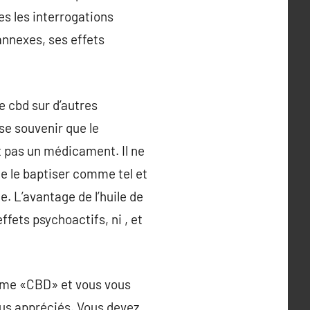
es les interrogations
 annexes, ses effets
e cbd sur d’autres
se souvenir que le
st pas un médicament. Il ne
 de le baptiser comme tel et
. L’avantage de l’huile de
ffets psychoactifs, ni , et
nyme «CBD» et vous vous
us appréciés. Vous devez