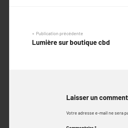
Navigation
Publication précédente
Lumière sur boutique cbd
de
l’article
Laisser un comment
Votre adresse e-mail ne sera p
Commentaire
*