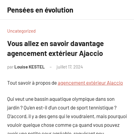
Aller
Pensées en évolution
au
contenu
Uncategorized
Vous allez en savoir davantage
agencement extérieur Ajaccio
par
Louise KESTEL
juillet 17, 2024
Aucun
commentaire
Tout savoir à propos de
agencement extérieur Ajaccio
Qui veut une bassin aquatique olympique dans son
jardin ? Qu’en est-il d’un court de sport tennistique ?
D’accord, il y a des gens qui le voudraient, mais pourquoi
vouloir quelque chose comme ça quand vous pouvez
avoir une petite cour agréable, requérant peu