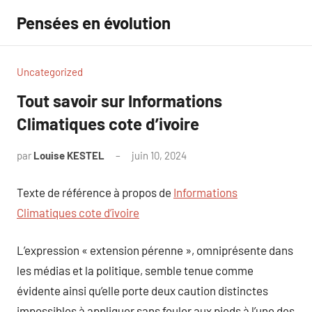
Aller
Pensées en évolution
au
contenu
Uncategorized
Tout savoir sur Informations
Climatiques cote d’ivoire
par
Louise KESTEL
juin 10, 2024
Aucun
commentaire
Texte de référence à propos de
Informations
Climatiques cote d’ivoire
L’expression « extension pérenne », omniprésente dans
les médias et la politique, semble tenue comme
évidente ainsi qu’elle porte deux caution distinctes
impossibles à appliquer sans fouler aux pieds à l’une des