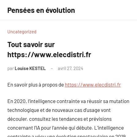
Aller
Pensées en évolution
au
contenu
Uncategorized
Tout savoir sur
https://www.elecdistri.fr
par
Louise KESTEL
avril 27, 2024
Aucun
commentaire
En savoir plus à propos de
https://www.elecdistri.fr
En 2020, l’intelligence contrainte va réussir sa mutation
technologique et de nouveaux cas d’usage vont
découler. consultez les tendances et prévisions
concernant l’IA pour l’année qui débute. L’intelligence
contrainte a vécu une évolution spectaculaire en 2019,