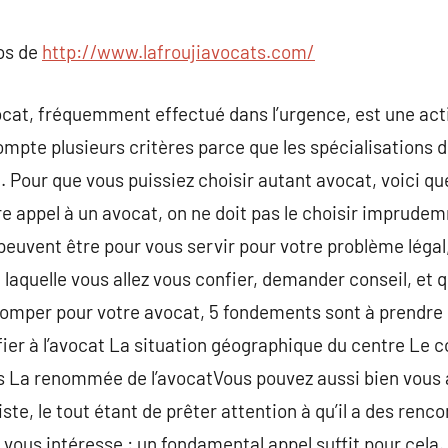
commentaire
pos de
http://www.lafroujiavocats.com/
at, fréquemment effectué dans l’urgence, est une actio
compte plusieurs critères parce que les spécialisations do
. Pour que vous puissiez choisir autant avocat, voici qu
re appel à un avocat, on ne doit pas le choisir imprude
euvent être pour vous servir pour votre problème légal,
à laquelle vous allez vous confier, demander conseil, et 
tromper pour votre avocat, 5 fondements sont à prendre
nfier à l’avocat La situation géographique du centre Le 
és La renommée de l’avocatVous pouvez aussi bien vous
iste, le tout étant de prêter attention à qu’il a des re
 vous intéresse : un fondamental appel suffit pour cela