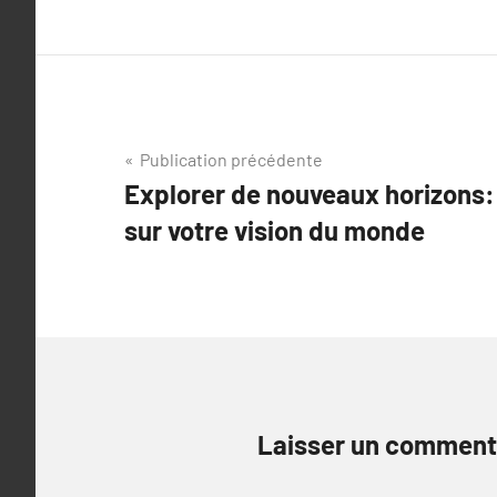
Navigation
Publication précédente
Explorer de nouveaux horizons:
de
sur votre vision du monde
l’article
Laisser un comment