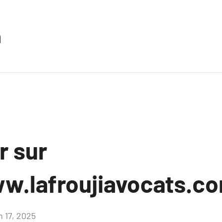
n
r sur
w.lafroujiavocats.c
n 17, 2025
Aucun