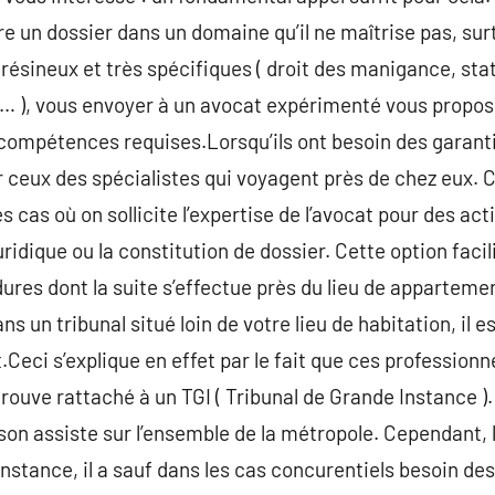
e un dossier dans un domaine qu’il ne maîtrise pas, surt
 résineux et très spécifiques ( droit des manigance, st
al… ), vous envoyer à un avocat expérimenté vous propos
 compétences requises.Lorsqu’ils ont besoin des garant
r ceux des spécialistes qui voyagent près de chez eux. 
s cas où on sollicite l’expertise de l’avocat pour des act
ridique ou la constitution de dossier. Cette option facili
ures dont la suite s’effectue près du lieu de appartemen
s un tribunal situé loin de votre lieu de habitation, il e
.Ceci s’explique en effet par le fait que ces profession
rouve rattaché à un TGI ( Tribunal de Grande Instance ).
son assiste sur l’ensemble de la métropole. Cependant, l
Instance, il a sauf dans les cas concurentiels besoin de