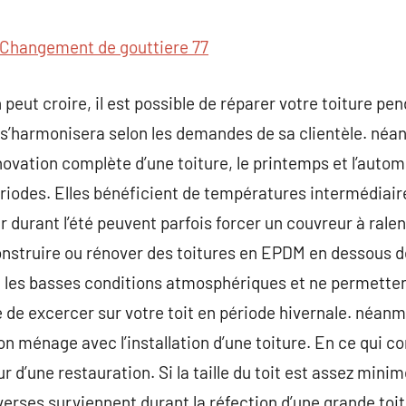
commentaire
Changement de gouttiere 77
n peut croire, il est possible de réparer votre toiture p
 s’harmonisera selon les demandes de sa clientèle. néanm
ovation complète d’une toiture, le printemps et l’auto
riodes. Elles bénéficient de températures intermédiaire
 durant l’été peuvent parfois forcer un couvreur à ralenti
onstruire ou rénover des toitures en EPDM en dessous de
 les basses conditions atmosphériques et ne permette
le de excercer sur votre toit en période hivernale. néanm
n ménage avec l’installation d’une toiture. En ce qui co
r d’une restauration. Si la taille du toit est assez minim
erses surviennent durant la réfection d’une grande toitur