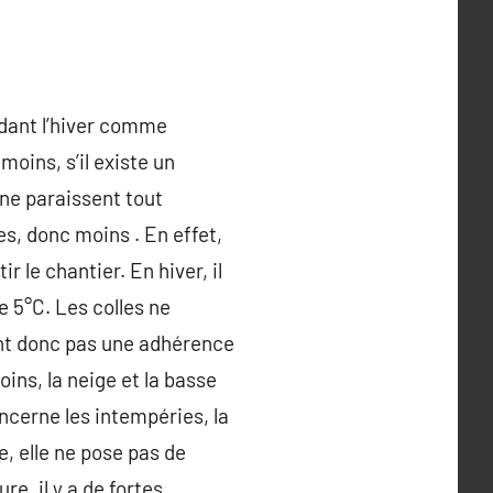
endant l’hiver comme
oins, s’il existe un
mne paraissent tout
s, donc moins . En effet,
r le chantier. En hiver, il
 5°C. Les colles ne
nt donc pas une adhérence
oins, la neige et la basse
ncerne les intempéries, la
e, elle ne pose pas de
e, il y a de fortes