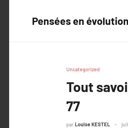
Aller
au
Pensées en évolutio
contenu
Uncategorized
Tout savo
77
par
Louise KESTEL
jui