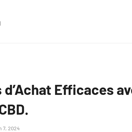
n
 d’Achat Efficaces a
 CBD.
n 7, 2024
Aucun