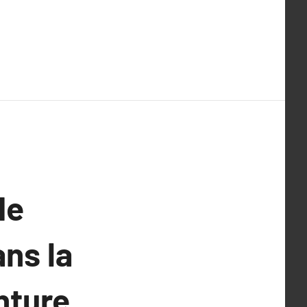
de
ans la
nture