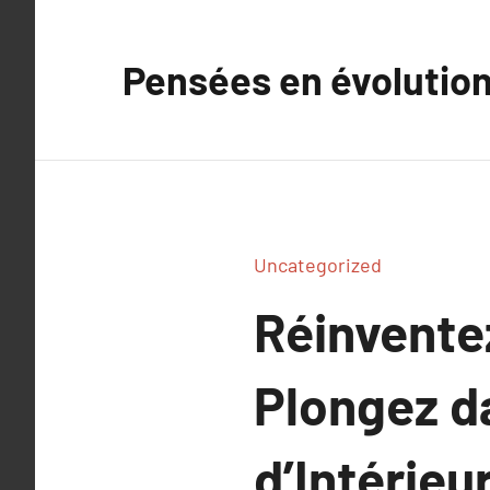
Aller
au
Pensées en évolutio
contenu
Uncategorized
Réinventez
Plongez da
d’Intérie