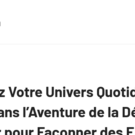
n
 Votre Univers Quoti
ns l’Aventure de la D
ur pour Façonner des 