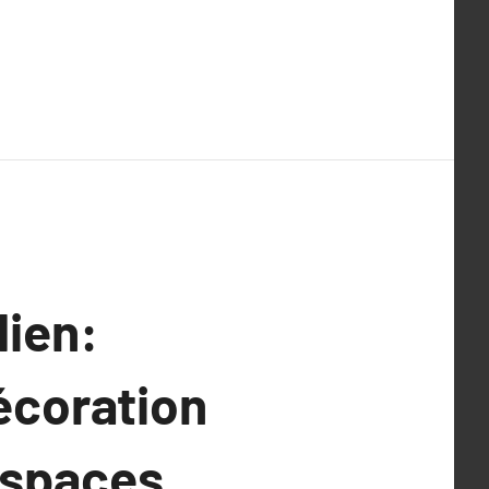
dien:
écoration
Espaces