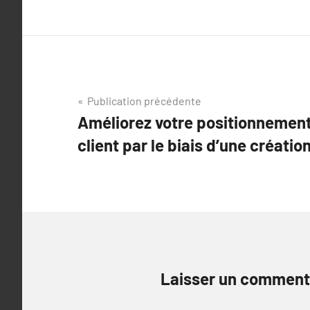
Navigation
Publication précédente
Améliorez votre positionnement
de
client par le biais d’une créatio
l’article
Laisser un comment