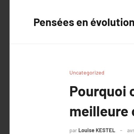
Aller
au
Pensées en évolutio
contenu
Uncategorized
Pourquoi c
meilleure 
par
Louise KESTEL
avr