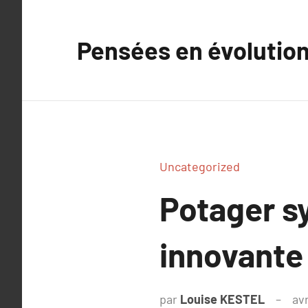
Aller
au
Pensées en évolutio
contenu
Uncategorized
Potager s
innovante 
par
Louise KESTEL
avr