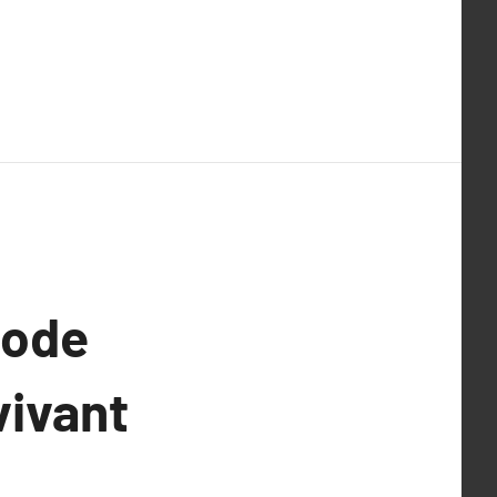
hode
vivant