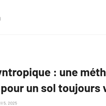
n
yntropique : une mét
pour un sol toujours 
il 5, 2025
Aucun