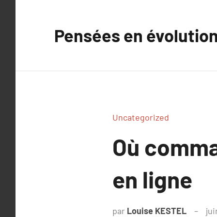
Aller
au
Pensées en évolutio
contenu
Uncategorized
Où comman
en ligne
par
Louise KESTEL
jui