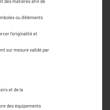
et des matières afin de
symboles ou d’éléments
cer l’originalité et
ent sur mesure validé par
irs et de la
core des équipements