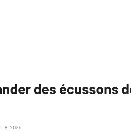
n
der des écussons de
n 18, 2025
Aucun