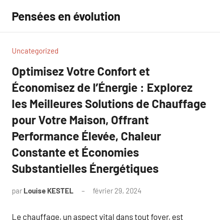
Aller
Pensées en évolution
au
contenu
Uncategorized
Optimisez Votre Confort et
Économisez de l’Énergie : Explorez
les Meilleures Solutions de Chauffage
pour Votre Maison, Offrant
Performance Élevée, Chaleur
Constante et Économies
Substantielles Énergétiques
par
Louise KESTEL
février 29, 2024
Aucun
commentaire
Le chauffage, un aspect vital dans tout foyer, est