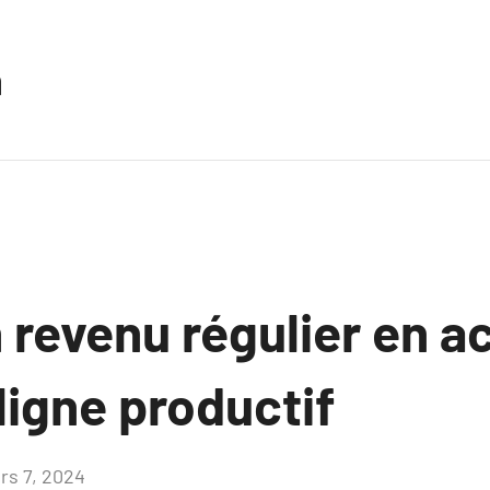
n
 revenu régulier en a
 ligne productif
rs 7, 2024
Aucun