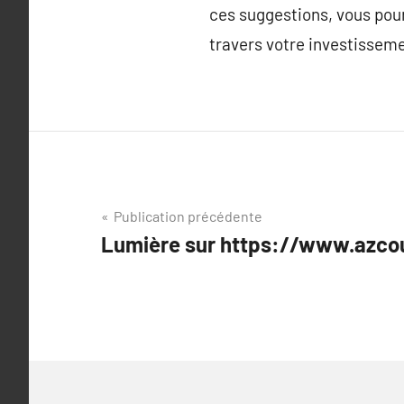
ces suggestions, vous pour
travers votre investissemen
Navigation
Publication précédente
Lumière sur https://www.azc
de
l’article