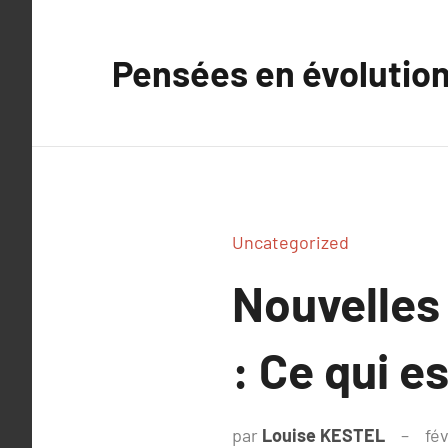
Aller
au
Pensées en évolutio
contenu
Uncategorized
Nouvelles
: Ce qui e
par
Louise KESTEL
fév