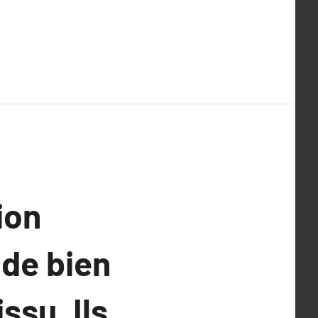
ion
 de bien
ssu. Ils