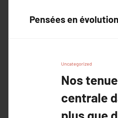
Aller
au
Pensées en évolutio
contenu
Uncategorized
Nos tenue
centrale da
plus que d