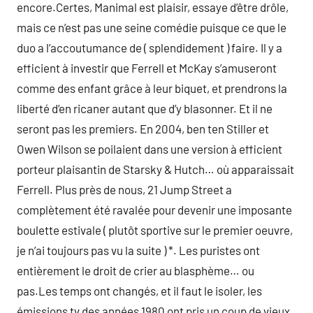
encore.Certes, Manimal est plaisir, essaye d’être drôle,
mais ce n’est pas une seine comédie puisque ce que le
duo a l’accoutumance de ( splendidement ) faire. Il y a
efficient à investir que Ferrell et McKay s’amuseront
comme des enfant grâce à leur biquet, et prendrons la
liberté d’en ricaner autant que d’y blasonner. Et il ne
seront pas les premiers. En 2004, ben ten Stiller et
Owen Wilson se poilaient dans une version à efficient
porteur plaisantin de Starsky & Hutch… où apparaissait
Ferrell. Plus près de nous, 21 Jump Street a
complètement été ravalée pour devenir une imposante
boulette estivale ( plutôt sportive sur le premier oeuvre,
je n’ai toujours pas vu la suite ) *. Les puristes ont
entièrement le droit de crier au blasphème… ou
pas.Les temps ont changés, et il faut le isoler, les
émissions tv des années 1980 ont pris un coup de vieux.