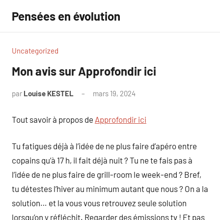
Aller
Pensées en évolution
au
contenu
Uncategorized
Mon avis sur Approfondir ici
par
Louise KESTEL
mars 19, 2024
Aucun
commentaire
Tout savoir à propos de
Approfondir ici
Tu fatigues déjà à l’idée de ne plus faire d’apéro entre
copains qu’à 17 h, il fait déjà nuit ? Tu ne te fais pas à
l’idée de ne plus faire de grill-room le week-end ? Bref,
tu détestes l’hiver au minimum autant que nous ? On a la
solution… et la vous vous retrouvez seule solution
lorsqu’on y réfléchit. Regarder des émissions tv ! Et pas