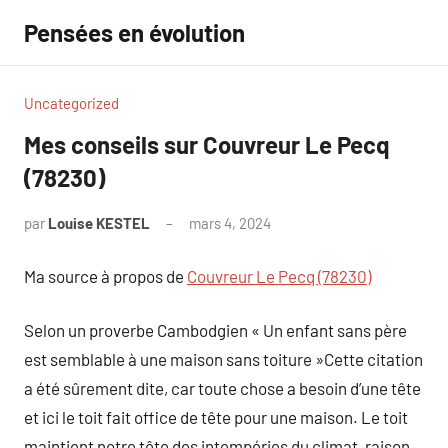
Aller
Pensées en évolution
au
contenu
Uncategorized
Mes conseils sur Couvreur Le Pecq
(78230)
par
Louise KESTEL
mars 4, 2024
Aucun
commentaire
Ma source à propos de
Couvreur Le Pecq (78230)
Selon un proverbe Cambodgien « Un enfant sans père
est semblable à une maison sans toiture »Cette citation
a été sûrement dite, car toute chose a besoin d’une tête
et ici le toit fait office de tête pour une maison. Le toit
maintient notre tête des intempéries du climat, raison