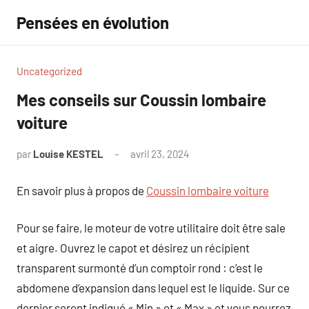
Aller
Pensées en évolution
au
contenu
Uncategorized
Mes conseils sur Coussin lombaire
voiture
par
Louise KESTEL
avril 23, 2024
Aucun
commentaire
En savoir plus à propos de
Coussin lombaire voiture
Pour se faire, le moteur de votre utilitaire doit être sale
et aigre. Ouvrez le capot et désirez un récipient
transparent surmonté d’un comptoir rond : c’est le
abdomene d’expansion dans lequel est le liquide. Sur ce
dernier seront indiqué « Min » et « Max » et vous pourrez