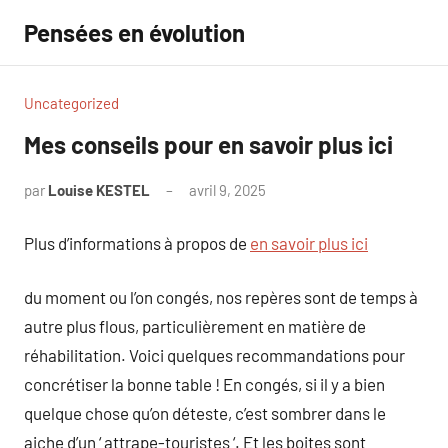
Aller
Pensées en évolution
au
contenu
Uncategorized
Mes conseils pour en savoir plus ici
par
Louise KESTEL
avril 9, 2025
Aucun
commentaire
Plus d’informations à propos de
en savoir plus ici
du moment ou l’on congés, nos repères sont de temps à
autre plus flous, particulièrement en matière de
réhabilitation. Voici quelques recommandations pour
concrétiser la bonne table ! En congés, si il y a bien
quelque chose qu’on déteste, c’est sombrer dans le
aiche d’un ‘ attrape-touristes ‘. Et les boites sont