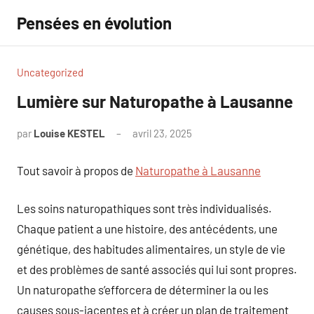
Aller
Pensées en évolution
au
contenu
Uncategorized
Lumière sur Naturopathe à Lausanne
par
Louise KESTEL
avril 23, 2025
Aucun
commentaire
Tout savoir à propos de
Naturopathe à Lausanne
Les soins naturopathiques sont très individualisés.
Chaque patient a une histoire, des antécédents, une
génétique, des habitudes alimentaires, un style de vie
et des problèmes de santé associés qui lui sont propres.
Un naturopathe s’efforcera de déterminer la ou les
causes sous-jacentes et à créer un plan de traitement