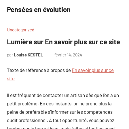
Aller
Pensées en évolution
au
contenu
Uncategorized
Lumière sur En savoir plus sur ce site
par
Louise KESTEL
février 14, 2024
Aucun
commentaire
Texte de référence à propos de
En savoir plus sur ce
site
Il est fréquent de contacter un artisan dès que l’on a un
petit problème. En ces instants, on ne prend plus la
peine de préférable s’informer sur les compétences
dudit professionnel. À tout opportunité, vous pouvez
tomber sur le bon artisan, mais faites attention aussi