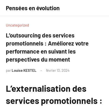
Aller
Pensées en évolution
au
contenu
Uncategorized
L’outsourcing des services
promotionnels : Améliorez votre
performance en suivant les
perspectives du moment
par
Louise KESTEL
février 13, 2024
Aucun
commentaire
L’externalisation des
services promotionnels :