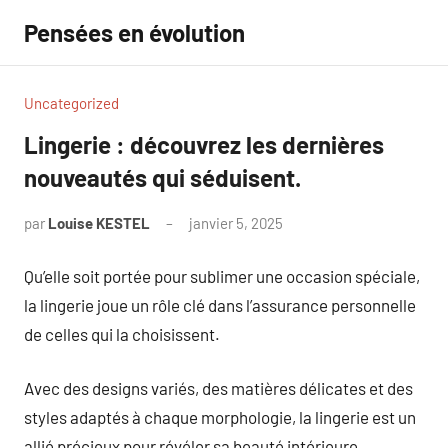
Aller
Pensées en évolution
au
contenu
Uncategorized
Lingerie : découvrez les dernières
nouveautés qui séduisent.
par
Louise KESTEL
janvier 5, 2025
Aucun
commentaire
Qu’elle soit portée pour sublimer une occasion spéciale,
la lingerie joue un rôle clé dans l’assurance personnelle
de celles qui la choisissent.
Avec des designs variés, des matières délicates et des
styles adaptés à chaque morphologie, la lingerie est un
allié précieux pour révéler sa beauté intérieure.