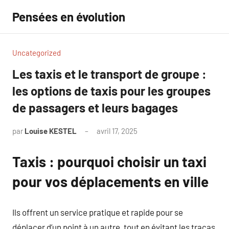
Aller
Pensées en évolution
au
contenu
Uncategorized
Les taxis et le transport de groupe :
les options de taxis pour les groupes
de passagers et leurs bagages
par
Louise KESTEL
avril 17, 2025
Aucun
commentaire
Taxis : pourquoi choisir un taxi
pour vos déplacements en ville
Ils offrent un service pratique et rapide pour se
déplacer d’un point à un autre, tout en évitant les tracas