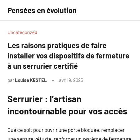
Aller
Pensées en évolution
au
contenu
Uncategorized
Les raisons pratiques de faire
installer vos dispositifs de fermeture
à un serrurier certifié
par
Louise KESTEL
avril 9, 2025
Aucun
commentaire
Serrurier : l’artisan
incontournable pour vos accès
Que ce soit pour ouvrir une porte bloquée, remplacer
une serrure vétuste, renforcer un système de fermeture