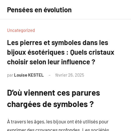
Aller
Pensées en évolution
au
contenu
Uncategorized
Les pierres et symboles dans les
bijoux ésotériques : Quels cristaux
choisir selon leur influence ?
par
Louise KESTEL
février 26, 2025
Aucun
commentaire
D’où viennent ces parures
chargées de symboles ?
À travers les âges, les bijoux ont été utilisés pour
exprimer des croyances profondes. Les sociétés